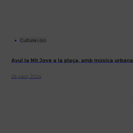
Cultura i oci
Avui la Nit Jove a la plaça, amb música urban
26 juliol, 2024