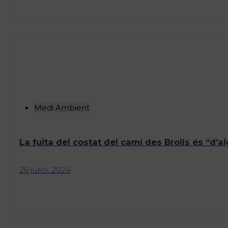
Medi Ambient
La fuita del costat del camí des Brolls és “d’a
26 juliol, 2024