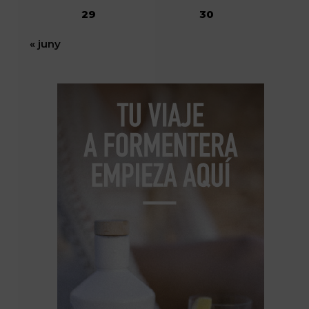
29
30
« juny