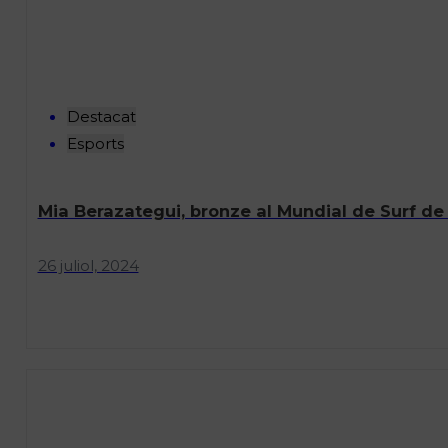
Destacat
Esports
Mia Berazategui, bronze al Mundial de Surf de
26 juliol, 2024