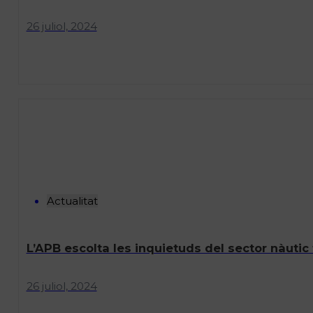
26 juliol, 2024
Actualitat
L’APB escolta les inquietuds del sector nàutic
26 juliol, 2024