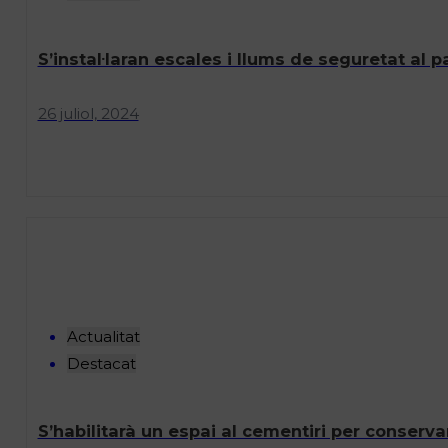
S’instal·laran escales i llums de seguretat al 
26 juliol, 2024
Actualitat
Destacat
S’habilitarà un espai al cementiri per conserv