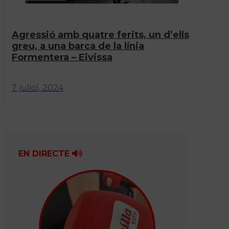
Agressió amb quatre ferits, un d’ells
greu, a una barca de la línia
Formentera – Eivissa
7 juliol, 2024
EN DIRECTE