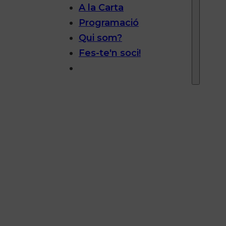
A la Carta
Programació
Qui som?
Fes-te'n soci!