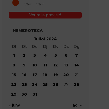
29° – 29°
Veure la previsió
HEMEROTECA
Juliol 2024
Dl
Dt
Dc
Dj
Dv
Ds
Dg
1
2
3
4
5
6
7
8
9
10
11
12
13
14
15
16
17
18
19
20
21
22
23
24
25
26
27
28
29
30
31
« juny
ag. »