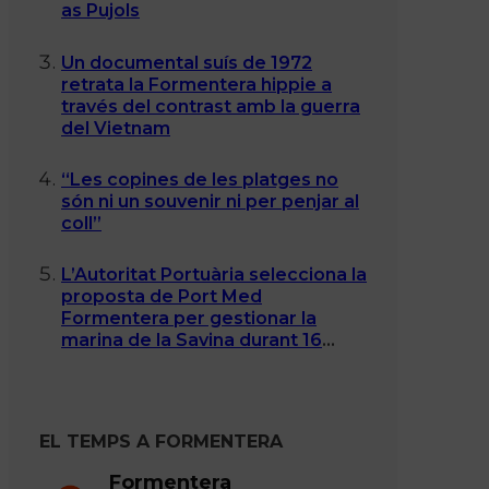
as Pujols
Un documental suís de 1972
retrata la Formentera hippie a
través del contrast amb la guerra
del Vietnam
“Les copines de les platges no
són ni un souvenir ni per penjar al
coll”
L’Autoritat Portuària selecciona la
proposta de Port Med
Formentera per gestionar la
marina de la Savina durant 16
anys
EL TEMPS A FORMENTERA
Formentera