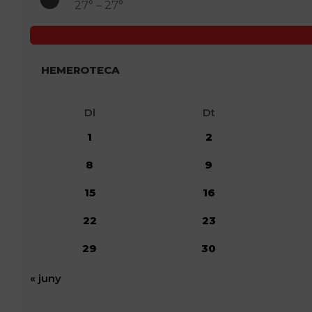
27° – 27°
HEMEROTECA
Dl
Dt
1
2
8
9
15
16
22
23
29
30
« juny