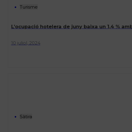
Turisme
L’ocupació hotelera de juny baixa un 1,4 % amb
10 juliol, 2024
Sàtira