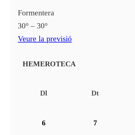
Formentera
30° – 30°
Veure la previsió
HEMEROTECA
Dl
Dt
6
7