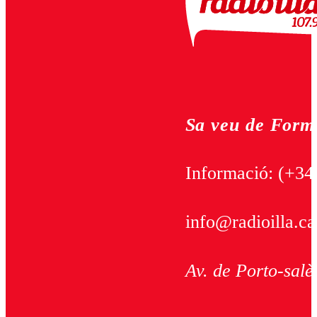
Sa veu de Form
Informació:
(+34
info@radioilla.ca
Av. de Porto-salè