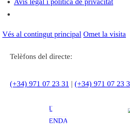
Avís legal i política de privacitat
Notícies
ACTUALITAT
Vés al contingut principal
Omet la visita
CULTURA I
Telèfons del directe:
OCI
ESPORTS
ENTREVISTES
(+34) 971 07 23 31
|
(+34) 971 07 23 
MEDI
AMBIENT
AGENDA