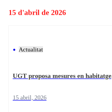
En directe
15 d'abril de 2026
A la Carta
Programació
Qui som?
Fes-te'n soci!
Actualitat
UGT proposa mesures en habitatge, o
15 abril, 2026