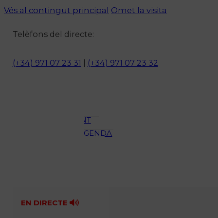
Vés al contingut principal
Omet la visita
Notícies
Telèfons del directe:
ACTUALITAT
CULTURA I
(+34) 971 07 23 31
|
(+34) 971 07 23 32
OCI
ESPORTS
ENTREVISTES
MEDI
AMBIENT
AGENDA
En directe
A la Carta
Programació
Qui som?
Fes-te'n soci!
EN DIRECTE