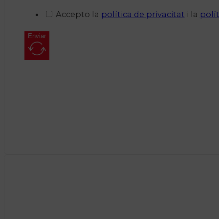
Accepto la
política de privacitat
i la
polí
Enviar