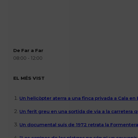
De Far a Far
08:00 - 12:00
EL MÉS VIST
Un helicòpter aterra a una finca privada a Cala en
Un ferit greu en una sortida de via a la carretera 
Un documental suís de 1972 retrata la Formentera 
“Les copines de les platges no són ni un souvenir n