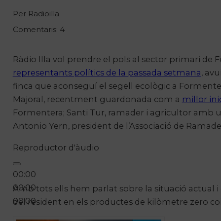
Per Radioilla
Comentaris: 4
Ràdio Illa vol prendre el pols al sector primari 
representants polítics de la passada setmana
, av
finca que aconseguí el segell ecològic a Formente
Majoral, recentment guardonada com a
millor ini
Formentera; Santi Tur, ramader i agricultor amb un
Antonio
Yern
, president de l’Associació de Ramad
Reproductor d'àudio
00:00
00:00
Amb tots ells hem parlat sobre la situació actual i 
00:00
del resident en els productes de kilòmetre zero co