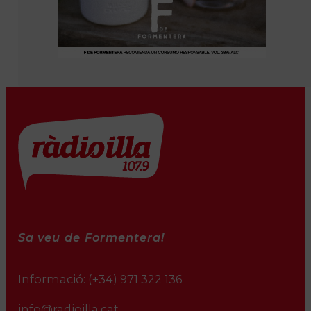
Sa veu de Formentera!
Informació:
(+34) 971 322 136
info@radioilla.cat