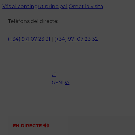
Vés al contingut principal
Omet la visita
Notícies
Telèfons del directe:
ACTUALITAT
CULTURA I
(+34) 971 07 23 31
|
(+34) 971 07 23 32
OCI
ESPORTS
ENTREVISTES
MEDI
AMBIENT
AGENDA
En directe
A la Carta
Programació
Qui som?
Fes-te'n soci!
EN DIRECTE